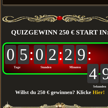
QUIZGEWINN 250 € START IN
0
4
:
0
1
:
2
2
8
:
0
5
0
2
2
9
4
1
8
4
4
4
Tage
Stunden
Minuten
Sekunden
Willst du 250 € gewinnen? Klicke
Hier!