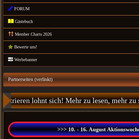
FORUM
Gästebuch
Member Charts 2026
Bewerte uns!
Werbebanner
Partnerseiten (verlinkt)
trieren
lohnt sich! Mehr zu lesen, mehr zu s
>>> 10. - 16. August Aktionswoche: